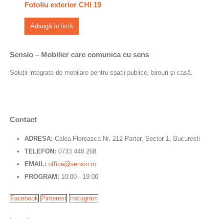
Fotoliu exterior CHI 19
Adaugă în listă
Sensio – Mobilier care comunica cu sens
Soluții integrate de mobilare pentru spatii publice, birouri și casă.
Contact
ADRESA:
Calea Floreasca Nr. 212-Parter, Sector 1, Bucuresti
TELEFON:
0733 448 268
EMAIL:
office@sensio.ro
PROGRAM:
10:00 - 19:00
Facebook
Pinterest
Instagram