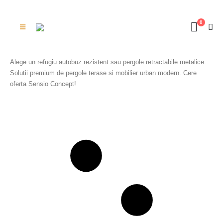
0
Alege un refugiu autobuz rezistent sau pergole retractabile metalice.
Solutii premium de pergole terase si mobilier urban modern. Cere
oferta Sensio Concept!