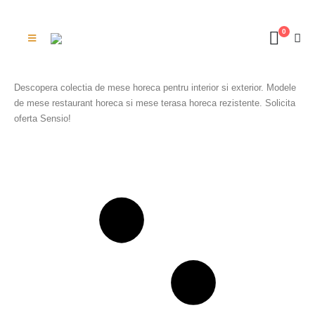
0
Descopera colectia de mese horeca pentru interior si exterior. Modele
de mese restaurant horeca si mese terasa horeca rezistente. Solicita
oferta Sensio!