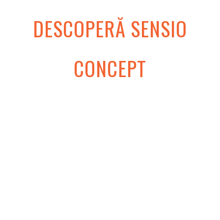
DESCOPERĂ SENSIO
CONCEPT
Mobilier HoReCa de interior/exterior pentru
Spații Publice
Mobilier de Exterior și Soluții pentru Terase