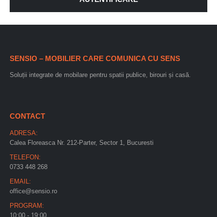
SENSIO – MOBILIER CARE COMUNICA CU SENS
Soluții integrate de mobilare pentru spatii publice, birouri și casă.
CONTACT
ADRESA:
Calea Floreasca Nr. 212-Parter, Sector 1, Bucuresti
TELEFON:
0733 448 268
EMAIL:
office@sensio.ro
PROGRAM:
10:00 - 19:00