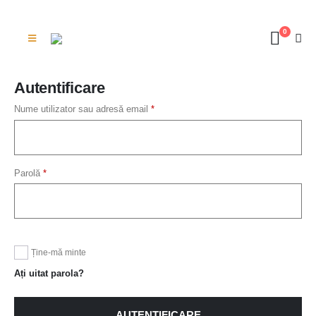
0
Autentificare
Nume utilizator sau adresă email
*
Parolă
*
Ține-mă minte
Ați uitat parola?
AUTENTIFICARE