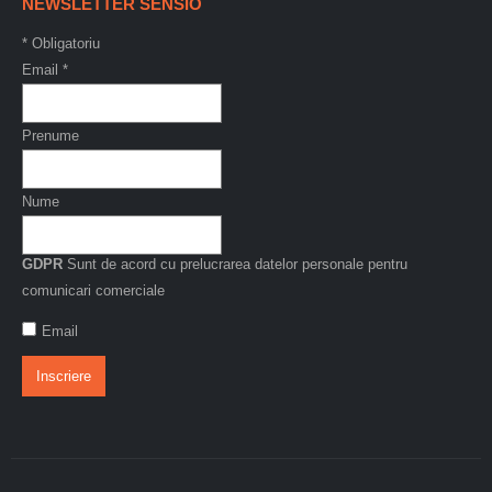
NEWSLETTER SENSIO
*
Obligatoriu
Email
*
Prenume
Nume
GDPR
Sunt de acord cu prelucrarea datelor personale pentru
comunicari comerciale
Email