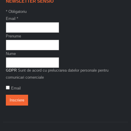
NEWSLETTER SENSIO
*
Obligatoriu
Email
*
Prenume
Nume
GDPR
Sunt de acord cu prelucrarea datelor personale pentru
comunicari comerciale
Email