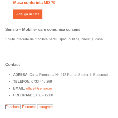
Masa conferinta MD 70
Adaugă în listă
Sensio – Mobilier care comunica cu sens
Soluții integrate de mobilare pentru spatii publice, birouri și casă.
Contact
ADRESA:
Calea Floreasca Nr. 212-Parter, Sector 1, Bucuresti
TELEFON:
0733 448 268
EMAIL:
office@sensio.ro
PROGRAM:
10:00 - 19:00
Facebook
Pinterest
Instagram