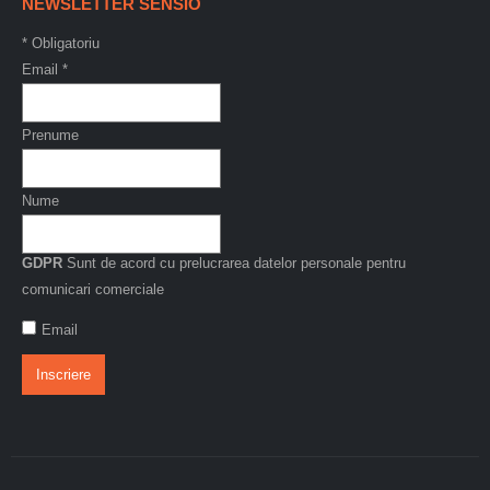
NEWSLETTER SENSIO
*
Obligatoriu
Email
*
Prenume
Nume
GDPR
Sunt de acord cu prelucrarea datelor personale pentru
comunicari comerciale
Email