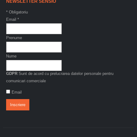
NEWSLETTER SENSIO
*
Obligatoriu
Email
*
Prenume
Nume
GDPR
Sunt de acord cu prelucrarea datelor personale pentru
comunicari comerciale
Email