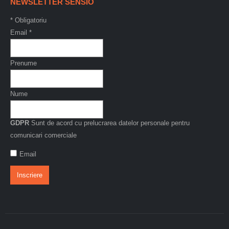
NEWSLETTER SENSIO
*
Obligatoriu
Email
*
Prenume
Nume
GDPR
Sunt de acord cu prelucrarea datelor personale pentru
comunicari comerciale
Email