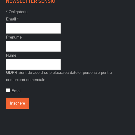
NEWSLETTER SENSIO
*
Obligatoriu
Email
*
Prenume
Nume
GDPR
Sunt de acord cu prelucrarea datelor personale pentru
comunicari comerciale
Email