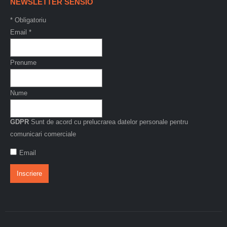
NEWSLETTER SENSIO
*
Obligatoriu
Email
*
Prenume
Nume
GDPR
Sunt de acord cu prelucrarea datelor personale pentru
comunicari comerciale
Email