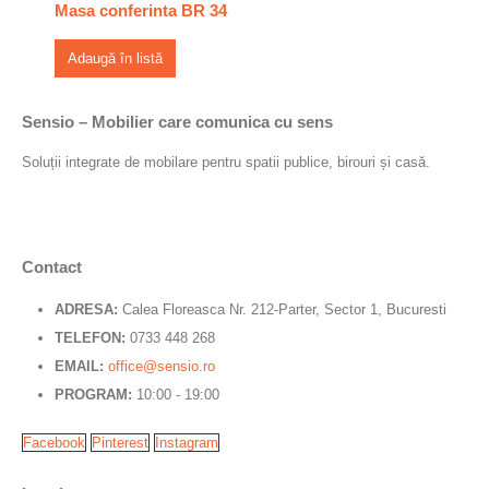
Masa conferinta BR 34
Adaugă în listă
Sensio – Mobilier care comunica cu sens
Soluții integrate de mobilare pentru spatii publice, birouri și casă.
Contact
ADRESA:
Calea Floreasca Nr. 212-Parter, Sector 1, Bucuresti
TELEFON:
0733 448 268
EMAIL:
office@sensio.ro
PROGRAM:
10:00 - 19:00
Facebook
Pinterest
Instagram