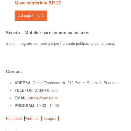
Masa conferinta BR 27
Adaugă în listă
Sensio – Mobilier care comunica cu sens
Soluții integrate de mobilare pentru spatii publice, birouri și casă.
Contact
ADRESA:
Calea Floreasca Nr. 212-Parter, Sector 1, Bucuresti
TELEFON:
0733 448 268
EMAIL:
office@sensio.ro
PROGRAM:
10:00 - 19:00
Facebook
Pinterest
Instagram