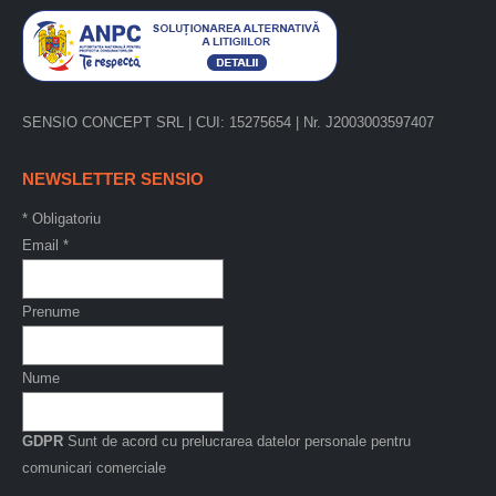
SENSIO CONCEPT SRL | CUI: 15275654 | Nr. J2003003597407
NEWSLETTER SENSIO
*
Obligatoriu
Email
*
Prenume
Nume
GDPR
Sunt de acord cu prelucrarea datelor personale pentru
comunicari comerciale