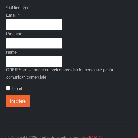
*
Obligatoriu
Email
*
Prenume
Nume
GDPR
Sunt de acord cu prelucrarea datelor personale pentru
comunicari comerciale
Email
© Copyright 2026. Toate drepturile rezervate
SENSIO