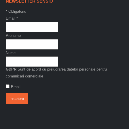
NEWSLETTER SENSIO
*
Obligatoriu
Email
*
Prenume
Nume
GDPR
Sunt de acord cu prelucrarea datelor personale pentru
comunicari comerciale
Email