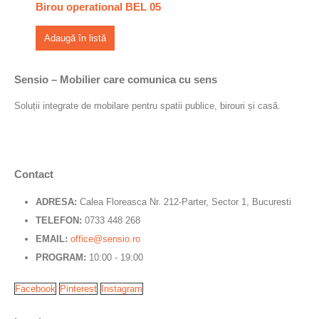
Birou operational BEL 05
Adaugă în listă
Sensio – Mobilier care comunica cu sens
Soluții integrate de mobilare pentru spatii publice, birouri și casă.
Contact
ADRESA:
Calea Floreasca Nr. 212-Parter, Sector 1, Bucuresti
TELEFON:
0733 448 268
EMAIL:
office@sensio.ro
PROGRAM:
10:00 - 19:00
Facebook
Pinterest
Instagram