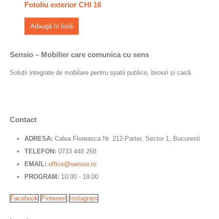
Fotoliu exterior CHI 16
Adaugă în listă
Sensio – Mobilier care comunica cu sens
Soluții integrate de mobilare pentru spatii publice, birouri și casă.
Contact
ADRESA:
Calea Floreasca Nr. 212-Parter, Sector 1, Bucuresti
TELEFON:
0733 448 268
EMAIL:
office@sensio.ro
PROGRAM:
10:00 - 19:00
Facebook
Pinterest
Instagram