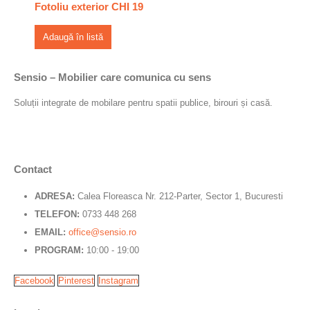
Fotoliu exterior CHI 19
Adaugă în listă
Sensio – Mobilier care comunica cu sens
Soluții integrate de mobilare pentru spatii publice, birouri și casă.
Contact
ADRESA:
Calea Floreasca Nr. 212-Parter, Sector 1, Bucuresti
TELEFON:
0733 448 268
EMAIL:
office@sensio.ro
PROGRAM:
10:00 - 19:00
Facebook
Pinterest
Instagram