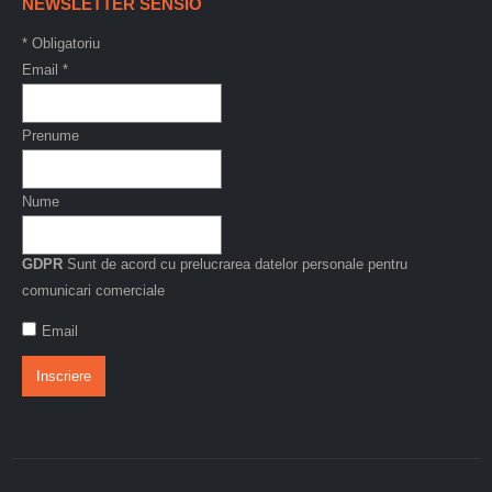
NEWSLETTER SENSIO
*
Obligatoriu
Email
*
Prenume
Nume
GDPR
Sunt de acord cu prelucrarea datelor personale pentru
comunicari comerciale
Email