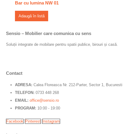
Bar cu lumina NW 01
Adaugă în listă
Sensio – Mobilier care comunica cu sens
Soluții integrate de mobilare pentru spatii publice, birouri și casă.
Contact
ADRESA:
Calea Floreasca Nr. 212-Parter, Sector 1, Bucuresti
TELEFON:
0733 448 268
EMAIL:
office@sensio.ro
PROGRAM:
10:00 - 19:00
Facebook
Pinterest
Instagram