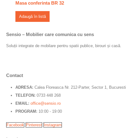
Masa conferinta BR 32
Adaugă în listă
Sensio – Mobilier care comunica cu sens
Soluții integrate de mobilare pentru spatii publice, birouri și casă.
Contact
ADRESA:
Calea Floreasca Nr. 212-Parter, Sector 1, Bucuresti
TELEFON:
0733 448 268
EMAIL:
office@sensio.ro
PROGRAM:
10:00 - 19:00
Facebook
Pinterest
Instagram