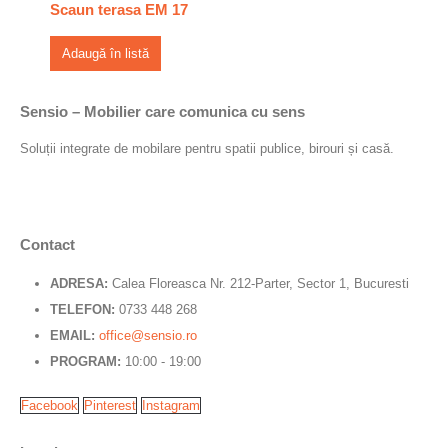
Scaun terasa EM 17
Adaugă în listă
Sensio – Mobilier care comunica cu sens
Soluții integrate de mobilare pentru spatii publice, birouri și casă.
Contact
ADRESA:
Calea Floreasca Nr. 212-Parter, Sector 1, Bucuresti
TELEFON:
0733 448 268
EMAIL:
office@sensio.ro
PROGRAM:
10:00 - 19:00
Facebook
Pinterest
Instagram