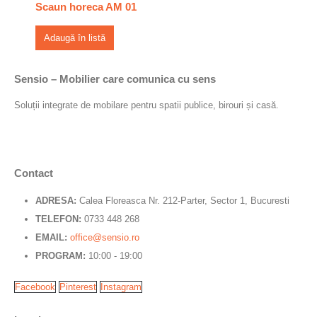
Scaun horeca AM 01
Adaugă în listă
Sensio – Mobilier care comunica cu sens
Soluții integrate de mobilare pentru spatii publice, birouri și casă.
Contact
ADRESA:
Calea Floreasca Nr. 212-Parter, Sector 1, Bucuresti
TELEFON:
0733 448 268
EMAIL:
office@sensio.ro
PROGRAM:
10:00 - 19:00
Facebook
Pinterest
Instagram