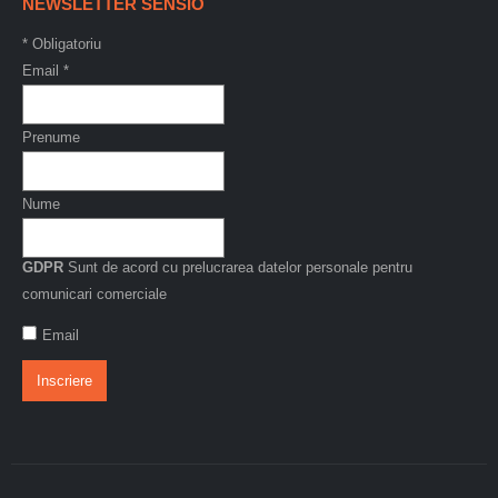
NEWSLETTER SENSIO
*
Obligatoriu
Email
*
Prenume
Nume
GDPR
Sunt de acord cu prelucrarea datelor personale pentru
comunicari comerciale
Email