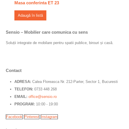
Masa conferinta ET 23
Adaugă în listă
Sensio – Mobilier care comunica cu sens
Soluții integrate de mobilare pentru spatii publice, birouri și casă.
Contact
ADRESA:
Calea Floreasca Nr. 212-Parter, Sector 1, Bucuresti
TELEFON:
0733 448 268
EMAIL:
office@sensio.ro
PROGRAM:
10:00 - 19:00
Facebook
Pinterest
Instagram