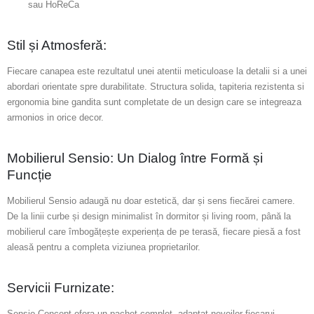
sau HoReCa
Stil și Atmosferă:
Fiecare canapea este rezultatul unei atentii meticuloase la detalii si a unei
abordari orientate spre durabilitate. Structura solida, tapiteria rezistenta si
ergonomia bine gandita sunt completate de un design care se integreaza
armonios in orice decor.
Mobilierul Sensio: Un Dialog între Formă și
Funcție
Mobilierul Sensio adaugă nu doar estetică, dar și sens fiecărei camere.
De la linii curbe și design minimalist în dormitor și living room, până la
mobilierul care îmbogățește experiența de pe terasă, fiecare piesă a fost
aleasă pentru a completa viziunea proprietarilor.
Servicii Furnizate:
Sensio Concept ofera un pachet complet, adaptat nevoilor fiecarui