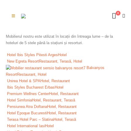
0
Mobilierul nostru este utilizat în locații din întreaga lume – de la
hoteluri de 5 stele până la stațiuni și resorturi.
Hotel Ibis Styles Pitesti Arges
Hotel
New Egreta Resort
Restaurant, Terasă, Hotel
Balvanyos
Resort
Restaurant, Hotel
Unirea Hotel & SPA
Hotel, Restaurant
Ibis Styles Bucharest Erbas
Hotel
Premium Wellnes Center
Hotel, Restaurant
Hotel Simfonia
Hotel, Restaurant, Terasă
Pensiunea Atra Doftana
Hotel, Restaurant
Hotel Epoque Bucuresti
Hotel, Restaurant
Terasa Hotel Parc – Slatina
Hotel, Terasă
Hotel International Iasi
Hotel