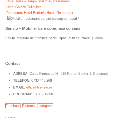
Hotel Tolea – Targoviste
Hotel, Restaurant
Hotel Golden Tulip
Hotel
Restaurant Hotel Berthelot
Hotel, Restaurant
Sensio – Mobilier care comunica cu sens
Soluții integrate de mobilare pentru spatii publice, birouri și casă.
Contact
ADRESA:
Calea Floreasca Nr. 212-Parter, Sector 1, Bucuresti
TELEFON:
0733 448 268
EMAIL:
office@sensio.ro
PROGRAM:
10:00 - 19:00
Facebook
Pinterest
Instagram