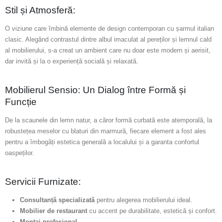
Stil și Atmosferă:
O viziune care îmbină elemente de design contemporan cu șarmul italian
clasic. Alegând contrastul dintre albul imaculat al pereților și lemnul cald
al mobilierului, s-a creat un ambient care nu doar este modern și aerisit,
dar invită și la o experiență socială și relaxată.
Mobilierul Sensio: Un Dialog între Formă și
Funcție
De la scaunele din lemn natur, a căror formă curbată este atemporală, la
robustețea meselor cu blaturi din marmură, fiecare element a fost ales
pentru a îmbogăți estetica generală a localului și a garanta confortul
oaspeților.
Servicii Furnizate:
Consultanță specializată
pentru alegerea mobilierului ideal.
Mobilier de restaurant
cu accent pe durabilitate, estetică și confort.
Montaj profesional
.