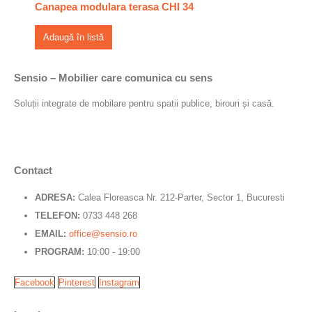
Canapea modulara terasa CHI 34
Adaugă în listă
Sensio – Mobilier care comunica cu sens
Soluții integrate de mobilare pentru spatii publice, birouri și casă.
Contact
ADRESA:
Calea Floreasca Nr. 212-Parter, Sector 1, Bucuresti
TELEFON:
0733 448 268
EMAIL:
office@sensio.ro
PROGRAM:
10:00 - 19:00
Facebook
Pinterest
Instagram