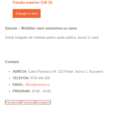
Fotoliu exterior CHI 15
Adaugă în listă
Sensio – Mobilier care comunica cu sens
Soluții integrate de mobilare pentru spatii publice, birouri și casă.
Contact
ADRESA:
Calea Floreasca Nr. 212-Parter, Sector 1, Bucuresti
TELEFON:
0733 448 268
EMAIL:
office@sensio.ro
PROGRAM:
10:00 - 19:00
Facebook
Pinterest
Instagram