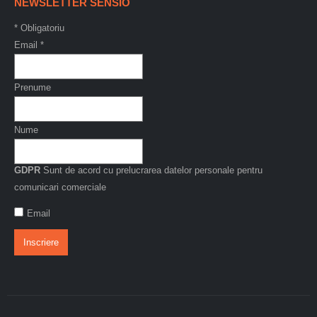
NEWSLETTER SENSIO
*
Obligatoriu
Email
*
Prenume
Nume
GDPR
Sunt de acord cu prelucrarea datelor personale pentru
comunicari comerciale
Email