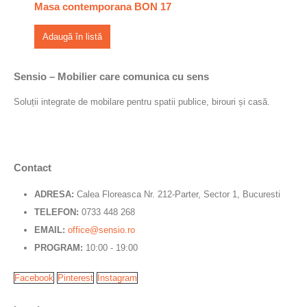
Masa contemporana BON 17
Adaugă în listă
Sensio – Mobilier care comunica cu sens
Soluții integrate de mobilare pentru spatii publice, birouri și casă.
Contact
ADRESA:
Calea Floreasca Nr. 212-Parter, Sector 1, Bucuresti
TELEFON:
0733 448 268
EMAIL:
office@sensio.ro
PROGRAM:
10:00 - 19:00
Facebook
Pinterest
Instagram