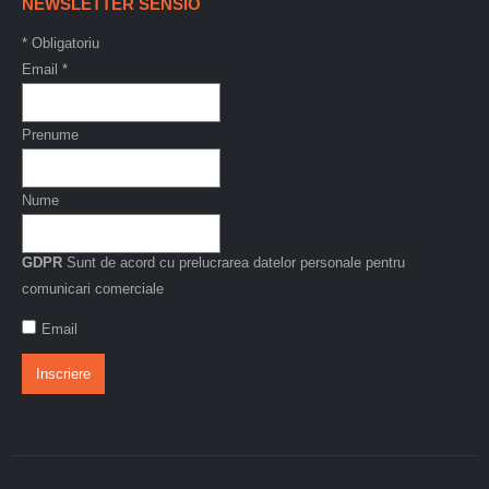
NEWSLETTER SENSIO
*
Obligatoriu
Email
*
Prenume
Nume
GDPR
Sunt de acord cu prelucrarea datelor personale pentru
comunicari comerciale
Email