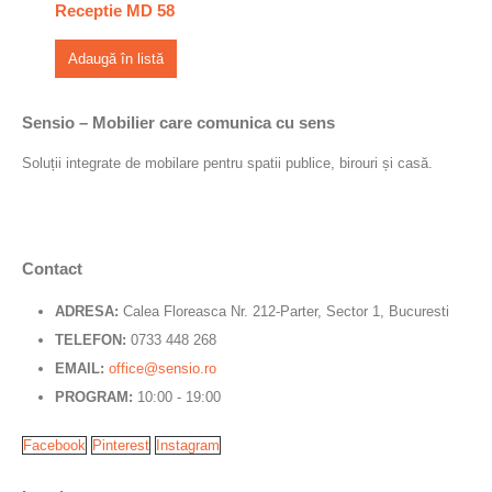
Receptie MD 58
Adaugă în listă
Sensio – Mobilier care comunica cu sens
Soluții integrate de mobilare pentru spatii publice, birouri și casă.
Contact
ADRESA:
Calea Floreasca Nr. 212-Parter, Sector 1, Bucuresti
TELEFON:
0733 448 268
EMAIL:
office@sensio.ro
PROGRAM:
10:00 - 19:00
Facebook
Pinterest
Instagram