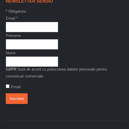
NEWSLETTER SENSIO
*
Obligatoriu
Email
*
Prenume
Nume
GDPR
Sunt de acord cu prelucrarea datelor personale pentru
comunicari comerciale
Email