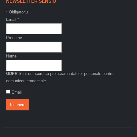
NEWSLETTER SENSIO
*
Obligatoriu
Email
*
Prenume
Nume
GDPR
Sunt de acord cu prelucrarea datelor personale pentru
comunicari comerciale
Email