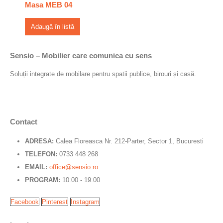
Masa MEB 04
Adaugă în listă
Sensio – Mobilier care comunica cu sens
Soluții integrate de mobilare pentru spatii publice, birouri și casă.
Contact
ADRESA:
Calea Floreasca Nr. 212-Parter, Sector 1, Bucuresti
TELEFON:
0733 448 268
EMAIL:
office@sensio.ro
PROGRAM:
10:00 - 19:00
Facebook
Pinterest
Instagram