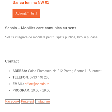
Bar cu lumina NW 01
Adaugă în listă
Sensio – Mobilier care comunica cu sens
Soluții integrate de mobilare pentru spatii publice, birouri și casă.
Contact
ADRESA:
Calea Floreasca Nr. 212-Parter, Sector 1, Bucuresti
TELEFON:
0733 448 268
EMAIL:
office@sensio.ro
PROGRAM:
10:00 - 19:00
Facebook
Pinterest
Instagram