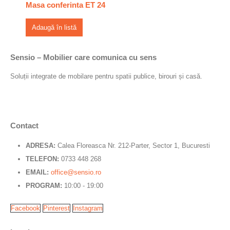
Masa conferinta ET 24
Adaugă în listă
Sensio – Mobilier care comunica cu sens
Soluții integrate de mobilare pentru spatii publice, birouri și casă.
Contact
ADRESA:
Calea Floreasca Nr. 212-Parter, Sector 1, Bucuresti
TELEFON:
0733 448 268
EMAIL:
office@sensio.ro
PROGRAM:
10:00 - 19:00
Facebook
Pinterest
Instagram