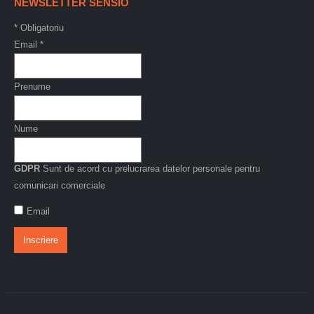
NEWSLETTER SENSIO
*
Obligatoriu
Email
*
Prenume
Nume
GDPR
Sunt de acord cu prelucrarea datelor personale pentru
comunicari comerciale
Email