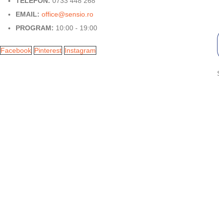
TELEFON:
0733 448 268
EMAIL:
office@sensio.ro
PROGRAM:
10:00 - 19:00
Facebook
Pinterest
Instagram