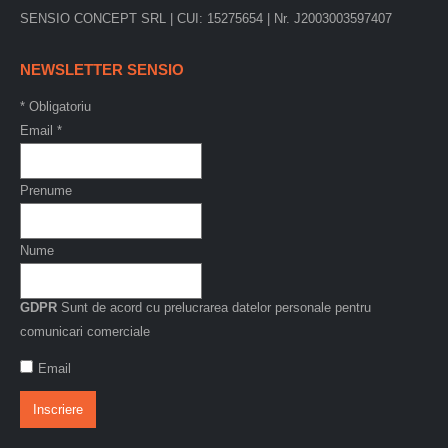
SENSIO CONCEPT SRL | CUI: 15275654 | Nr. J2003003597407
NEWSLETTER SENSIO
*
Obligatoriu
Email
*
Prenume
Nume
GDPR
Sunt de acord cu prelucrarea datelor personale pentru
comunicari comerciale
Email