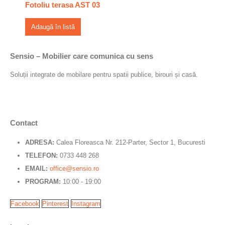
Fotoliu terasa AST 03
Adaugă în listă
Sensio – Mobilier care comunica cu sens
Soluții integrate de mobilare pentru spatii publice, birouri și casă.
Contact
ADRESA:
Calea Floreasca Nr. 212-Parter, Sector 1, Bucuresti
TELEFON:
0733 448 268
EMAIL:
office@sensio.ro
PROGRAM:
10:00 - 19:00
Facebook
Pinterest
Instagram